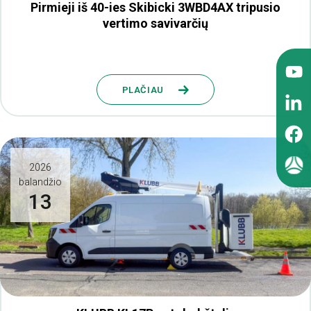
Pirmieji iš 40-ies Skibicki 3WBD4AX tripusio
vertimo savivarčių
PLAČIAU
2026
balandžio
13