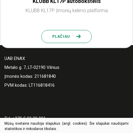
KLUBB KL17P autobokštelis
KLUBB KL17P žmonių kėlimo platforma
PLAČIAU
UAB ENAX
Metalo g. 7, LT-02190 Vilnius
Įmonės kodas: 211681840
PVM kodas: LT116818416
Tel. +370 5 23 29 001
Mūsų svetainė naudoja slapukus (angl. cookies). Šie slapukai naudojami
El. paštas:
enax@enax.lt
statistikos ir rinkodaros tikslais.