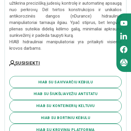
užtikrina precizišką judesių kontrolę ir automatinę apsaugą
nuo perkrovų. Dėl tvirtos konstrukcijos ir unikalios
antikorozinės dangos (nDurance) hidrauliniai
manipuliatoriai tarnauja ilgiau. Ypač stiprus, bet lengvas
plienas suteikia didelią kėlimo galią, minimaliai apkrauna
sunkvežimį ir padeda taupyti kurą.
HIAB hidrauliniai manipuliatoriai yra pritaikyti visiems
krovos darbams.
SUSISIEKTI
HIAB SU SAVIVARČIU KĖBULU
HIAB SU ŠIUKŠLIAVEŽIU ANTSTATU
HIAB SU KONTEINERIŲ KELTUVU
HIAB SU BORTINIU KĖBULU
HIAB SU KROVINIŲ PLATFORMA