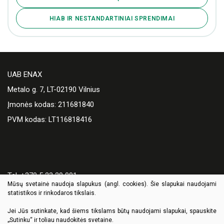
HIAB IR NESTANDARTINIAI SPRENDIMAI
UAB ENAX
Metalo g. 7, LT-02190 Vilnius
Įmonės kodas: 211681840
PVM kodas: LT116818416
Tel. +370 5 23 29 001
Mūsų svetainė naudoja slapukus (angl. cookies). Šie slapukai naudojami
El. paštas:
enax@enax.lt
statistikos ir rinkodaros tikslais.
Jei Jūs sutinkate, kad šiems tikslams būtų naudojami slapukai, spauskite
„Sutinku“ ir toliau naudokitės svetaine.