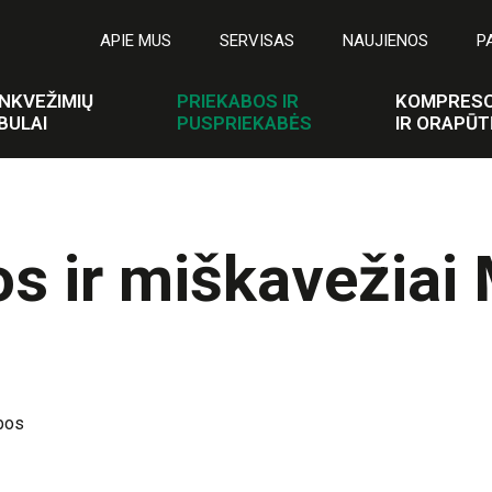
APIE MUS
SERVISAS
NAUJIENOS
P
NKVEŽIMIŲ
PRIEKABOS IR
KOMPRESO
BULAI
PUSPRIEKABĖS
IR ORAPŪT
os ir miškavežia
bos