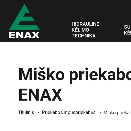
HIDRAULINĖ
SU
KĖLIMO
KĖ
TECHNIKA
Miško priekab
ENAX
Titulinis
Priekabos ir puspriekabės
Miško prieka