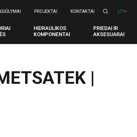
ASIŪLYMAI
PROJEKTAI
KONTAKTAI
LT
RIAI
HIDRAULIKOS
PRIEDAI IR
ĖS
KOMPONENTAI
AKSESUARAI
i METSATEK |