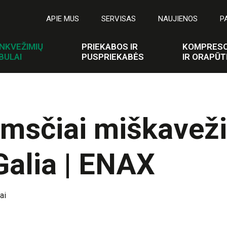
APIE MUS
SERVISAS
NAUJIENOS
P
NKVEŽIMIŲ
PRIEKABOS IR
KOMPRESO
BULAI
PUSPRIEKABĖS
IR ORAPŪT
msčiai miškavež
Galia | ENAX
ai