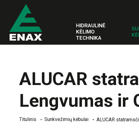
HIDRAULINĖ
SU
KĖLIMO
KĖ
TECHNIKA
ALUCAR statra
Lengvumas ir 
Titulinis
Sunkvežimių kėbulai
ALUCAR statramsči