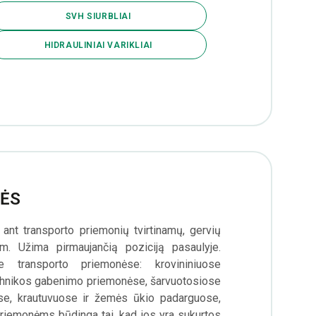
SVH SIURBLIAI
HIDRAULINIAI VARIKLIAI
VĖS
ant transporto priemonių tvirtinamų, gervių
m. Užima pirmaujančią poziciją pasaulyje.
transporto priemonėse: krovininiuose
chnikos gabenimo priemonėse, šarvuotosiose
ose, krautuvuose ir žemės ūkio padarguose,
riemonėms būdinga tai, kad jos yra sukurtos