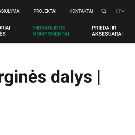
ASIŪLYMAI
PROJEKTAI
KONTAKTAI
LT
RIAI
HIDRAULIKOS
PRIEDAI IR
ĖS
KOMPONENTAI
AKSESUARAI
ginės dalys |