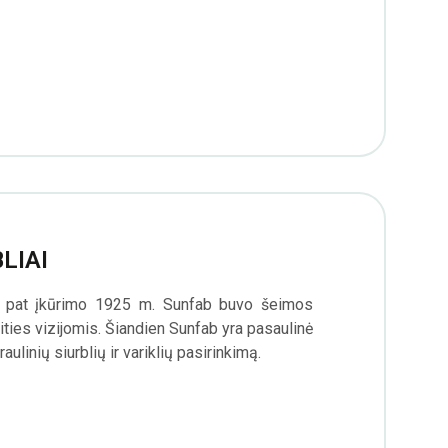
LIAI
 Nuo pat įkūrimo 1925 m. Sunfab buvo šeimos
ities vizijomis. Šiandien Sunfab yra pasaulinė
draulinių siurblių ir variklių pasirinkimą.