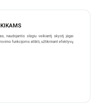
LKIKAMS
s, naudojantis slėgiu veikiantį skystį jėgai
ovimo funkcijoms atlikti, užtikrinant efektyvų