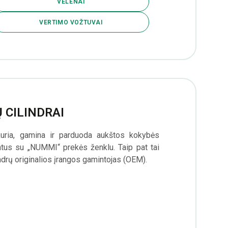
VELENAI
VERTIMO VOŽTUVAI
 CILINDRAI
a, gamina ir parduoda aukštos kokybės
entus su „NUMMI“ prekės ženklu. Taip pat tai
ndrų originalios įrangos gamintojas (OEM).