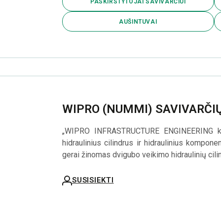
PASKIRSTYTOJAI SAVIVARČIUI
AUŠINTUVAI
WIPRO (NUMMI) SAVIVARČIŲ
„WIPRO INFRASTRUCTURE ENGINEERING kuri
hidraulinius cilindrus ir hidraulinius kompon
gerai žinomas dvigubo veikimo hidraulinių cili
SUSISIEKTI