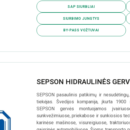
SAP SIURBLIAI
SIURBIMO JUNGTYS
BY-PASS VOŽTUVAI
SEPSON HIDRAULINĖS GER
SEPSON pasaulinis patikimų ir nesudėtingų, 
tiekėjas. Švedijos kompanija, įkurta 1900 
SEPSON gervės montuojamos įvairiuose 
sunkvežimiuose, priekabose ir sunkiosios te
karinėse mašinose, visureigiuose, traktoriu
gaisrinės automobiliuose. Šioms transporto p