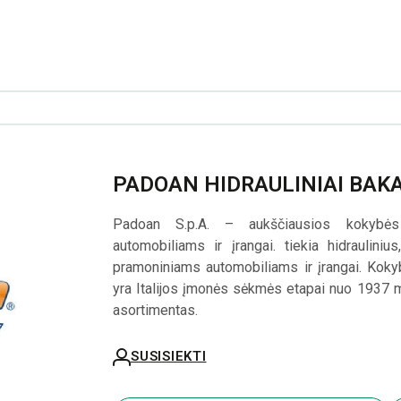
PADOAN HIDRAULINIAI BAKA
Padoan S.p.A. – aukščiausios kokybės h
automobiliams ir įrangai. tiekia hidraulini
pramoniniams automobiliams ir įrangai. Kokybė
yra Italijos įmonės sėkmės etapai nuo 1937 m
asortimentas.
SUSISIEKTI