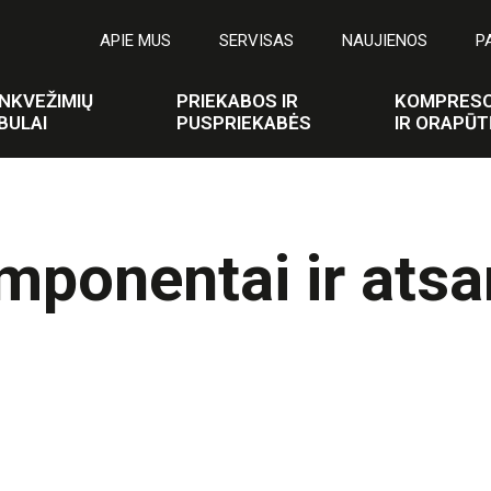
APIE MUS
SERVISAS
NAUJIENOS
P
NKVEŽIMIŲ
PRIEKABOS IR
KOMPRESO
BULAI
PUSPRIEKABĖS
IR ORAPŪT
mponentai ir atsar