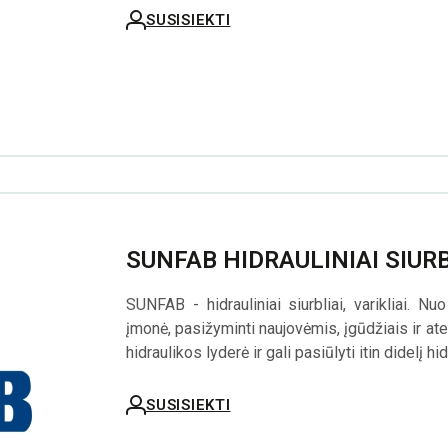
SUSISIEKTI
SUNFAB HIDRAULINIAI SIURB
SUNFAB - hidrauliniai siurbliai, varikliai.
įmonė, pasižyminti naujovėmis, įgūdžiais ir ate
hidraulikos lyderė ir gali pasiūlyti itin didelį hi
SUSISIEKTI