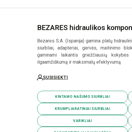
BEZARES hidraulikos kompon
Bezares S.A. (Ispanija) gamina platų hidrauli
siurbliai, adapteriai, gervės, maitinimo bl
gaminami laikantis griežčiausių kokybės s
ilgaamžiškumą ir maksimalų efektyvumą.
SUSISIEKTI
KINTAMO NAŠUMO SIURBLIAI
KRUMPLIARATINIAI SIURBLIAI
VARIKLIAI