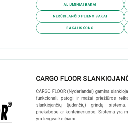
ALIUMINIAI BAKAI
NERŪDIJANČIO PLIENO BAKAI
BAKAI IŠ ŠONO
CARGO FLOOR SLANKIOJANČ
CARGO FLOOR (Nyderlandai) gamina slankiojanč
funkcionali, patogi ir mažai priežiūros reik
slankiojančių (judančių) grindų sistema
priekabose ar konteineriuose. Sistema yra m
yra lengvai keičiami.