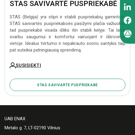
STAS SAVIVARTĖ PUSPRIEKABĖ
STAS (Belgija) yra stipri ir stabili puspriekabių gamintoja.
STAS savivartės puspriekaboės pasižymi plačia važiuokle,
tad puspriekabė visada išliks itin stabili kelyje. Tai labai
svarbu saugumui ir komfortui vairuojant ir iškrovimo
vietoje. Idealus tvirtumo ir nepakrauto svorio santykis taip
pat suteikia pelningiausią sprendimą.
SUSISIEKTI
STAS SAVIVARTĖ PUSPRIEKABĖ
UAB ENAX
Metalo g. 7, LT-02190 Vilnius