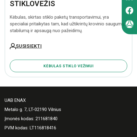
STIKLOVEŽIS
Kėbulas, skirtas stiklo paketų transportavimui, yra
specialiai pritaikytas tam, kad užtikrintų krovinio saugumą,
stabilumą ir apsaugą nuo pažeidimų.
SUSISIEKTI
KĖBULAS STIKLO VEŽIMUI
UAB ENAX
Metalo g. 7, LT-02190 Vilnius
Įmonės kodas: 211681840
PVM kodas: LT116818416