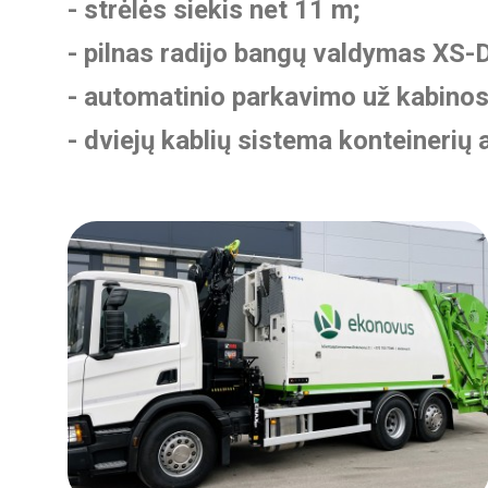
- strėlės siekis net 11 m;
- pilnas radijo bangų valdymas XS-D
- automatinio parkavimo už kabinos
- dviejų kablių sistema konteinerių 