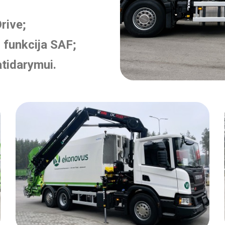
rive;
 funkcija SAF;
atidarymui.