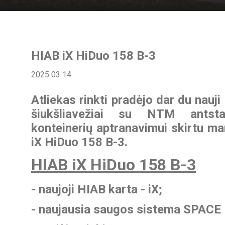
HIAB iX HiDuo 158 B-3
2025 03 14
Atliekas rinkti pradėjo dar du nauj
šiukšliavežiai su NTM antst
konteinerių aptranavimui skirtu ma
iX HiDuo 158 B-3.
HIAB iX HiDuo 158 B-3
- naujoji HIAB karta - iX;
- naujausia saugos sistema SPACE