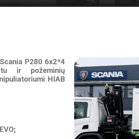
i Scania P280 6x2*4
atu ir požeminių
nipuliatoriumi HIAB
 EVO;