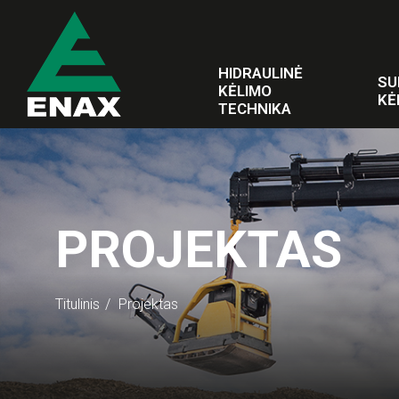
HIDRAULINĖ
SU
KĖLIMO
KĖ
TECHNIKA
PROJEKTAS
Titulinis
Projektas