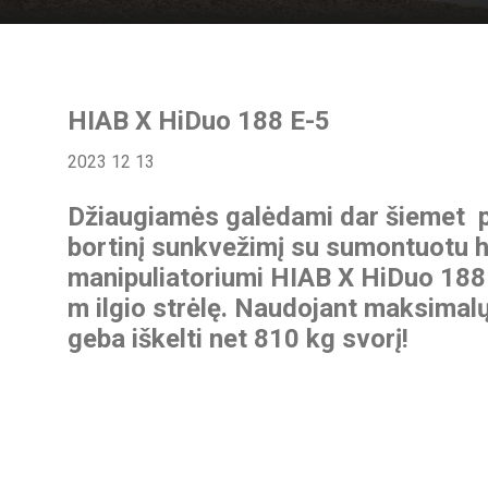
HIAB X HiDuo 188 E-5
2023 12 13
Džiaugiamės galėdami dar šiemet pri
bortinį sunkvežimį su sumontuotu h
manipuliatoriumi HIAB X HiDuo 188 
m ilgio strėlę. Naudojant maksimalų 
geba iškelti net 810 kg svorį!