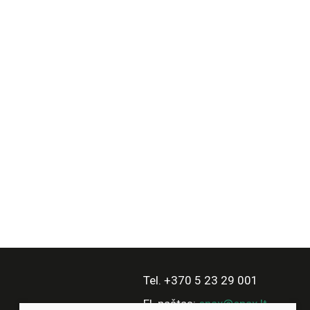
Tel. +370 5 23 29 001
El. paštas:
enax@enax.lt