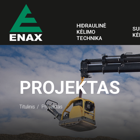
HIDRAULINĖ
SU
KĖLIMO
KĖ
TECHNIKA
PROJEKTAS
Titulinis
Projektas