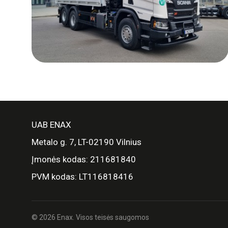
UAB ENAX
Metalo g. 7, LT-02190 Vilnius
Įmonės kodas: 211681840
PVM kodas: LT116818416
© 2026 Enax. Visos teisės saugomos