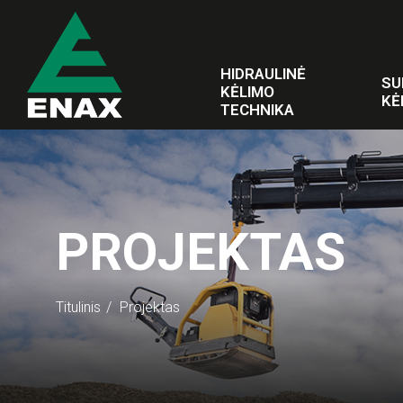
HIDRAULINĖ
SU
KĖLIMO
KĖ
TECHNIKA
PROJEKTAS
Titulinis
Projektas