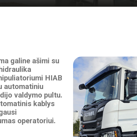
ma galine ašimi su
hidraulika
nipuliatoriumi HIAB
u automatiniu
dijo valdymo pultu.
utomatinis kablys
 gausi
mas operatoriui.