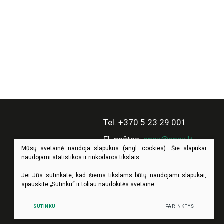
Tel. +370 5 23 29 001
El. paštas:
enax@enax.lt
Mūsų svetainė naudoja slapukus (angl. cookies). Šie slapukai
naudojami statistikos ir rinkodaros tikslais.
Jei Jūs sutinkate, kad šiems tikslams būtų naudojami slapukai,
spauskite „Sutinku“ ir toliau naudokitės svetaine.
SUTINKU
PARINKTYS
Sukurta:
TEXUS