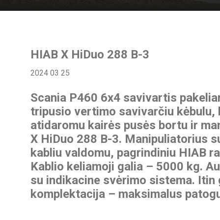
HIAB X HiDuo 288 B-3
2024 03 25
Scania P460 6x4 savivartis pakelia
tripusio vertimo savivarčiu kėbulu, 
atidaromu kairės pusės bortu ir ma
X HiDuo 288 B-3. Manipuliatorius s
kabliu valdomu, pagrindiniu HIAB ra
Kablio keliamoji galia – 5000 kg. A
su indikacine svėrimo sistema. Itin
komplektacija – maksimalus patogu