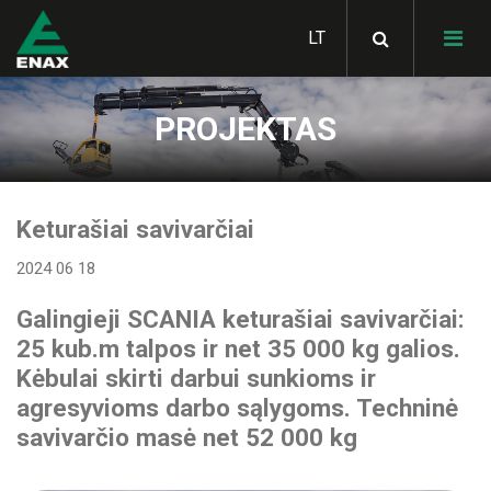
PROJEKTAS
HIAB hidrauliniai
manipuliatoriai
SKIBICKI savivarčiai
Keturašiai savivarčiai
MULTILIFT hidrauliniai
konteinerių keltuvai
2024 06 18
Bortiniai kėbulai
STAS judančių grindų
puspriekabės
LOGLIFT miško krautuvai
Galingieji SCANIA keturašiai savivarčiai:
METSATEK miškavežiai
GHH RAND kompresoriai
25 kub.m talpos ir net 35 000 kg galios.
SKIBICKI konteinervežės
JONSERED krautuvai
Kėbulai skirti darbui sunkioms ir
priekabos
ALUCAR statramsčiai
metalo laužui
GARDNER DENVER
agresyvioms darbo sąlygoms. Techninė
Hidraulinės sistemos
kompresoriai
vilkikams
savivarčio masė net 52 000 kg
STAS savivartės
Statybinės technikos
KLUBB žmonių kėlimo
puspriekabės
pervežimo platformos
HIAB aksesuarai
platforma