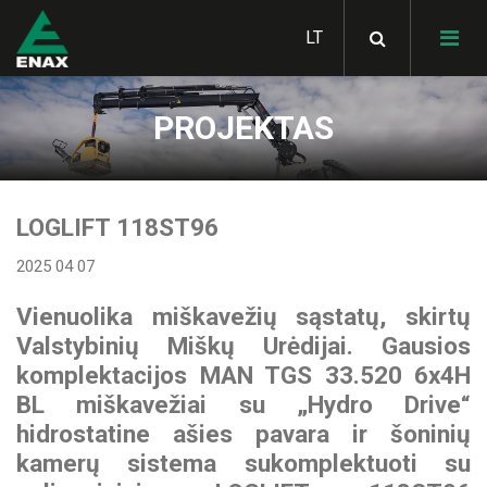
PROJEKTAS
HIAB hidrauliniai
manipuliatoriai
SKIBICKI savivarčiai
LOGLIFT 118ST96
MULTILIFT hidrauliniai
konteinerių keltuvai
2025 04 07
Bortiniai kėbulai
STAS judančių grindų
puspriekabės
LOGLIFT miško krautuvai
Vienuolika miškavežių sąstatų, skirtų
METSATEK miškavežiai
GHH RAND kompresoriai
Valstybinių Miškų Urėdijai. Gausios
SKIBICKI konteinervežės
JONSERED krautuvai
komplektacijos MAN TGS 33.520 6x4H
priekabos
ALUCAR statramsčiai
metalo laužui
GARDNER DENVER
BL miškavežiai su „Hydro Drive“
Hidraulinės sistemos
kompresoriai
vilkikams
hidrostatine ašies pavara ir šoninių
STAS savivartės
Statybinės technikos
KLUBB žmonių kėlimo
kamerų sistema sukomplektuoti su
puspriekabės
pervežimo platformos
HIAB aksesuarai
platforma