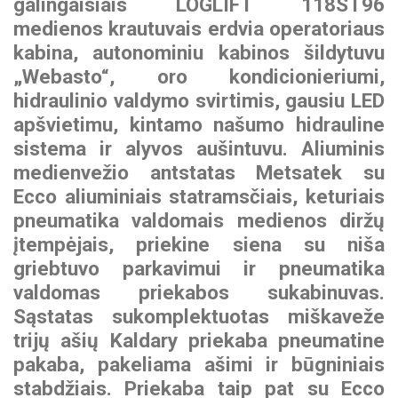
BEZARES hidraulikos
galingaisiais LOGLIFT 118ST96
komponentai
medienos krautuvais erdvia operatoriaus
Paukščių gabenimo
Stiklovežiai
INTERMERCATO svėrimo
MOFFETT šakiniai
puspriekabės
kabina, autonominiu kabinos šildytuvu
sistemos
krautuvai
WIPRO (NUMMI)
„Webasto“, oro kondicionieriumi,
savivarčių cilindrai
Miško priekabos
hidraulinio valdymo svirtimis, gausiu LED
SCANRECO nuotolinio
ZEPRO galinio borto
valdymo sistemos
apšvietimu, kintamo našumo hidrauline
keltuvai
PADOAN hidrauliniai bakai
sistema ir alyvos aušintuvu. Aliuminis
KINSHOFER kaušai
medienvežio antstatas Metsatek su
MESERA krautuvai
CARGO FLOOR judančių
medienai
Ecco aliuminiais statramsčiais, keturiais
grindų sistemos
FORMIKO rotatoriai
pneumatika valdomais medienos diržų
EFFER hidrauliniai
įtempėjais, priekine siena su niša
SUNFAB hidrauliniai
manipuliatoriai
GUSELLA BAKKER
griebtuvo parkavimui ir pneumatika
siurbliai
griebtuvai
valdomas priekabos sukabinuvas.
Sąstatas sukomplektuotas miškaveže
SEPSON hidraulinės
AUGER TORQUE žemės
gervės
trijų ašių Kaldary priekaba pneumatine
grąžtai
pakaba, pakeliama ašimi ir būgniniais
stabdžiais. Priekaba taip pat su Ecco