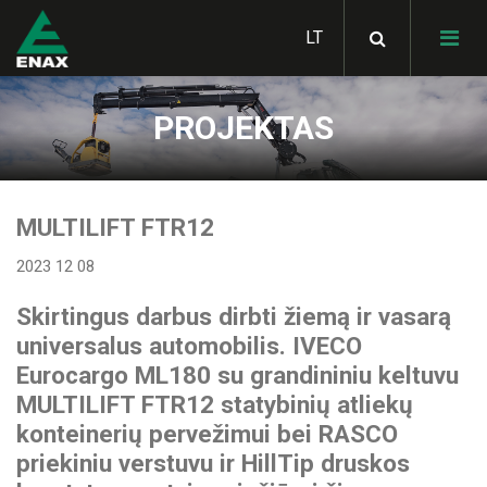
PROJEKTAS
HIAB hidrauliniai
manipuliatoriai
SKIBICKI savivarčiai
MULTILIFT FTR12
MULTILIFT hidrauliniai
konteinerių keltuvai
2023 12 08
Bortiniai kėbulai
STAS judančių grindų
puspriekabės
LOGLIFT miško krautuvai
Skirtingus darbus dirbti žiemą ir vasarą
METSATEK miškavežiai
GHH RAND kompresoriai
universalus automobilis. IVECO
SKIBICKI konteinervežės
JONSERED krautuvai
Eurocargo ML180 su grandininiu keltuvu
priekabos
ALUCAR statramsčiai
metalo laužui
GARDNER DENVER
MULTILIFT FTR12 statybinių atliekų
Hidraulinės sistemos
kompresoriai
vilkikams
konteinerių pervežimui bei RASCO
STAS savivartės
Statybinės technikos
KLUBB žmonių kėlimo
priekiniu verstuvu ir HillTip druskos
puspriekabės
pervežimo platformos
HIAB aksesuarai
platforma