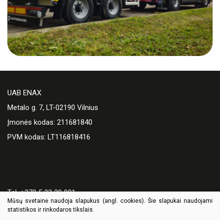
UAB ENAX
Metalo g. 7, LT-02190 Vilnius
Įmonės kodas: 211681840
PVM kodas: LT116818416
Tel. +370 5 23 29 001
Mūsų svetainė naudoja slapukus (angl. cookies). Šie slapukai naudojami
El. paštas:
enax@enax.lt
statistikos ir rinkodaros tikslais.