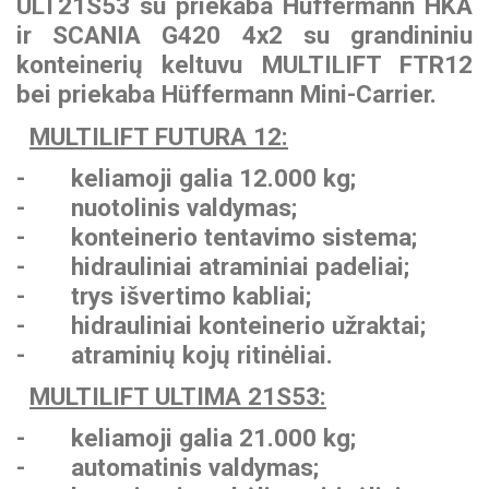
BEZARES hidraulikos
ULT21S53 su priekaba Hüffermann HKA
komponentai
ir SCANIA G420 4x2 su grandininiu
Paukščių gabenimo
Stiklovežiai
INTERMERCATO svėrimo
MOFFETT šakiniai
puspriekabės
konteinerių keltuvu MULTILIFT FTR12
sistemos
krautuvai
WIPRO (NUMMI)
bei priekaba Hüffermann Mini-Carrier.
savivarčių cilindrai
Miško priekabos
SCANRECO nuotolinio
ZEPRO galinio borto
MULTILIFT FUTURA 12:
valdymo sistemos
keltuvai
PADOAN hidrauliniai bakai
- keliamoji galia 12.000 kg;
- nuotolinis valdymas;
KINSHOFER kaušai
MESERA krautuvai
CARGO FLOOR judančių
- konteinerio tentavimo sistema;
medienai
grindų sistemos
- hidrauliniai atraminiai padeliai;
FORMIKO rotatoriai
- trys išvertimo kabliai;
EFFER hidrauliniai
SUNFAB hidrauliniai
manipuliatoriai
GUSELLA BAKKER
- hidrauliniai konteinerio užraktai;
siurbliai
griebtuvai
- atraminių kojų ritinėliai.
SEPSON hidraulinės
MULTILIFT ULTIMA 21S53:
AUGER TORQUE žemės
gervės
grąžtai
- keliamoji galia 21.000 kg;
- automatinis valdymas;