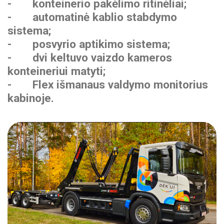
- konteinerio pakėlimo ritinėliai;
- automatinė kablio stabdymo
sistema;
- posvyrio aptikimo sistema;
- dvi keltuvo vaizdo kameros
konteineriui matyti;
- Flex išmanaus valdymo monitorius
kabinoje.