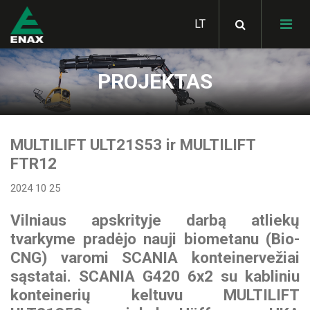
PROJEKTAS
HIAB hidrauliniai
manipuliatoriai
SKIBICKI savivarčiai
MULTILIFT ULT21S53 ir MULTILIFT
MULTILIFT hidrauliniai
FTR12
konteinerių keltuvai
Bortiniai kėbulai
STAS judančių grindų
2024 10 25
puspriekabės
LOGLIFT miško krautuvai
METSATEK miškavežiai
GHH RAND kompresoriai
Vilniaus apskrityje darbą atliekų
SKIBICKI konteinervežės
JONSERED krautuvai
tvarkyme pradėjo nauji biometanu (Bio-
priekabos
ALUCAR statramsčiai
metalo laužui
GARDNER DENVER
CNG) varomi SCANIA konteinervežiai
Hidraulinės sistemos
kompresoriai
vilkikams
sąstatai. SCANIA G420 6x2 su kabliniu
STAS savivartės
Statybinės technikos
KLUBB žmonių kėlimo
konteinerių keltuvu MULTILIFT
puspriekabės
pervežimo platformos
HIAB aksesuarai
platforma