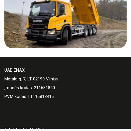
UAB ENAX
Metalo g. 7, LT-02190 Vilnius
Įmonės kodas: 211681840
PVM kodas: LT116818416
Tel. +370 5 23 29 001