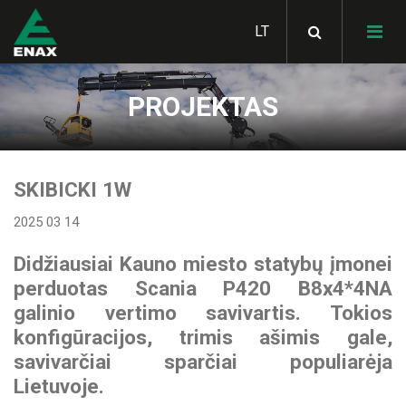
PROJEKTAS
HIAB hidrauliniai
manipuliatoriai
SKIBICKI savivarčiai
SKIBICKI 1W
MULTILIFT hidrauliniai
konteinerių keltuvai
2025 03 14
Bortiniai kėbulai
STAS judančių grindų
puspriekabės
LOGLIFT miško krautuvai
Didžiausiai Kauno miesto statybų įmonei
METSATEK miškavežiai
GHH RAND kompresoriai
perduotas Scania P420 B8x4*4NA
SKIBICKI konteinervežės
JONSERED krautuvai
galinio vertimo savivartis. Tokios
priekabos
ALUCAR statramsčiai
metalo laužui
GARDNER DENVER
konfigūracijos, trimis ašimis gale,
Hidraulinės sistemos
kompresoriai
vilkikams
savivarčiai sparčiai populiarėja
STAS savivartės
Statybinės technikos
KLUBB žmonių kėlimo
Lietuvoje.
puspriekabės
pervežimo platformos
HIAB aksesuarai
platforma