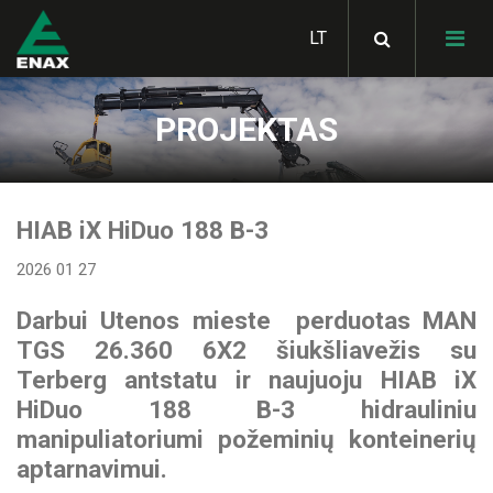
PROJEKTAS
HIAB hidrauliniai
manipuliatoriai
SKIBICKI savivarčiai
HIAB iX HiDuo 188 B-3
MULTILIFT hidrauliniai
konteinerių keltuvai
2026 01 27
Bortiniai kėbulai
STAS judančių grindų
puspriekabės
LOGLIFT miško krautuvai
Darbui Utenos mieste perduotas MAN
METSATEK miškavežiai
GHH RAND kompresoriai
TGS 26.360 6X2 šiukšliavežis su
SKIBICKI konteinervežės
JONSERED krautuvai
Terberg antstatu ir naujuoju HIAB iX
priekabos
ALUCAR statramsčiai
metalo laužui
GARDNER DENVER
HiDuo 188 B-3 hidrauliniu
Hidraulinės sistemos
kompresoriai
vilkikams
manipuliatoriumi požeminių konteinerių
STAS savivartės
Statybinės technikos
KLUBB žmonių kėlimo
aptarnavimui.
puspriekabės
pervežimo platformos
HIAB aksesuarai
platforma