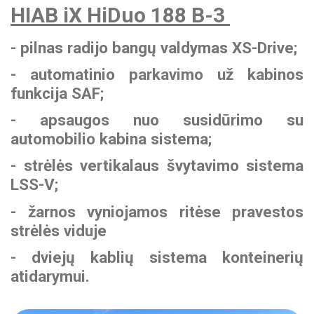
BEZARES hidraulikos
HIAB iX HiDuo 188 B-3
komponentai
Paukščių gabenimo
Stiklovežiai
INTERMERCATO svėrimo
MOFFETT šakiniai
puspriekabės
sistemos
- pilnas radijo bangų valdymas XS-Drive;
krautuvai
WIPRO (NUMMI)
savivarčių cilindrai
- automatinio parkavimo už kabinos
Miško priekabos
SCANRECO nuotolinio
ZEPRO galinio borto
funkcija SAF;
valdymo sistemos
keltuvai
PADOAN hidrauliniai bakai
- apsaugos nuo susidūrimo su
KINSHOFER kaušai
MESERA krautuvai
automobilio kabina sistema;
CARGO FLOOR judančių
medienai
grindų sistemos
- strėlės vertikalaus švytavimo sistema
FORMIKO rotatoriai
LSS-V;
EFFER hidrauliniai
SUNFAB hidrauliniai
manipuliatoriai
GUSELLA BAKKER
- žarnos vyniojamos ritėse pravestos
siurbliai
griebtuvai
strėlės viduje
SEPSON hidraulinės
- dviejų kablių sistema konteinerių
AUGER TORQUE žemės
gervės
atidarymui.
grąžtai