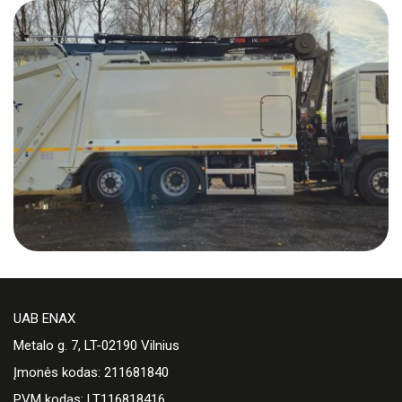
UAB ENAX
Metalo g. 7, LT-02190 Vilnius
Įmonės kodas: 211681840
PVM kodas: LT116818416