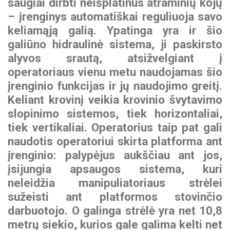
BEZARES hidraulikos
saugiai dirbti neišplatinus atraminių kojų
komponentai
– įrenginys automatiškai reguliuoja savo
Paukščių gabenimo
Stiklovežiai
INTERMERCATO svėrimo
MOFFETT šakiniai
puspriekabės
keliamąją galią. Ypatinga yra ir šio
sistemos
krautuvai
WIPRO (NUMMI)
galiūno hidraulinė sistema, ji paskirsto
savivarčių cilindrai
Miško priekabos
alyvos srautą, atsižvelgiant į
SCANRECO nuotolinio
ZEPRO galinio borto
valdymo sistemos
operatoriaus vienu metu naudojamas šio
keltuvai
PADOAN hidrauliniai bakai
įrenginio funkcijas ir jų naudojimo greitį.
KINSHOFER kaušai
Keliant krovinį veikia krovinio švytavimo
MESERA krautuvai
CARGO FLOOR judančių
medienai
slopinimo sistemos, tiek horizontaliai,
grindų sistemos
FORMIKO rotatoriai
tiek vertikaliai. Operatorius taip pat gali
EFFER hidrauliniai
naudotis operatoriui skirta platforma ant
SUNFAB hidrauliniai
manipuliatoriai
GUSELLA BAKKER
įrenginio: palypėjus aukščiau ant jos,
siurbliai
griebtuvai
įsijungia apsaugos sistema, kuri
neleidžia manipuliatoriaus strėlei
SEPSON hidraulinės
AUGER TORQUE žemės
gervės
sužeisti ant platformos stovinčio
grąžtai
darbuotojo. O galinga strėlė yra net 10,8
metrų siekio, kurios gale galima kelti net