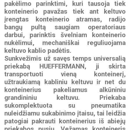
pakėlimo parinktimi, kuri tausoja tiek
konteinerio pavažas tiek ant keltuvo
įrengtas konteinerio atramas, radijo
bangų pultą saugiam operatoriaus
darbui, parinktis švelniam konteinerio
nukėlimui, mechaniškai reguliuojama
keltuvo kablio padėtis.
Sunkvežimis už savęs temps universalią
priekabą
HUEFFERMANN
, ji skirta
transportuoti vieną konteinerį,
užtraukiamą kabliniu keltuvu ir net du
konteinerius pakeliamus alkūniniu
grandininiu keltuvu. Priekaba
sukomplektuota su pneumatika
nuleidžiamu sukabinimo įtaisu, tai leidžia
patogiai pakrauti konteinerius iš abiejų
priekabos pusių. Vežamas konteineris