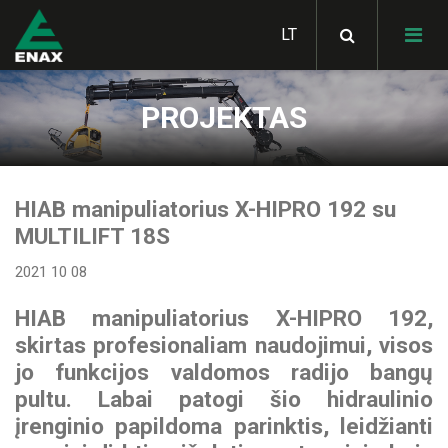
PROJEKTAS
HIAB hidrauliniai
manipuliatoriai
SKIBICKI savivarčiai
HIAB manipuliatorius X-HIPRO 192 su
MULTILIFT hidrauliniai
MULTILIFT 18S
konteinerių keltuvai
Bortiniai kėbulai
STAS judančių grindų
2021 10 08
puspriekabės
LOGLIFT miško krautuvai
METSATEK miškavežiai
GHH RAND kompresoriai
HIAB manipuliatorius
X-HIPRO 192
,
SKIBICKI konteinervežės
JONSERED krautuvai
skirtas profesionaliam naudojimui, visos
priekabos
ALUCAR statramsčiai
metalo laužui
GARDNER DENVER
jo funkcijos valdomos radijo bangų
Hidraulinės sistemos
kompresoriai
vilkikams
pultu. Labai patogi šio hidraulinio
STAS savivartės
Statybinės technikos
KLUBB žmonių kėlimo
įrenginio papildoma parinktis, leidžianti
puspriekabės
pervežimo platformos
HIAB aksesuarai
platforma