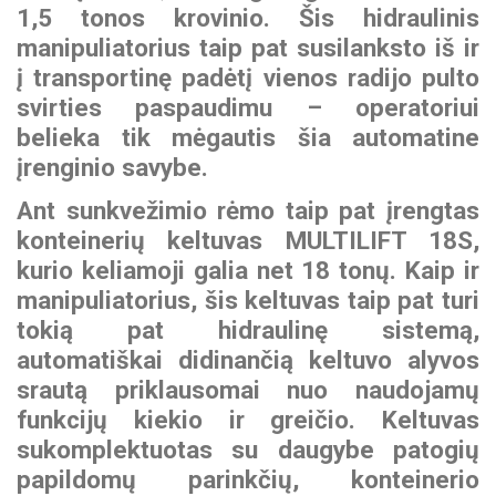
1,5 tonos krovinio. Šis hidraulinis
manipuliatorius taip pat susilanksto iš ir
į transportinę padėtį vienos radijo pulto
svirties paspaudimu – operatoriui
belieka tik mėgautis šia automatine
įrenginio savybe.
Ant sunkvežimio rėmo taip pat įrengtas
konteinerių keltuvas
MULTILIFT 18S
,
kurio keliamoji galia net 18 tonų. Kaip ir
manipuliatorius, šis keltuvas taip pat turi
tokią pat hidraulinę sistemą,
automatiškai didinančią keltuvo alyvos
srautą priklausomai nuo naudojamų
funkcijų kiekio ir greičio. Keltuvas
sukomplektuotas su daugybe patogių
papildomų parinkčių, konteinerio