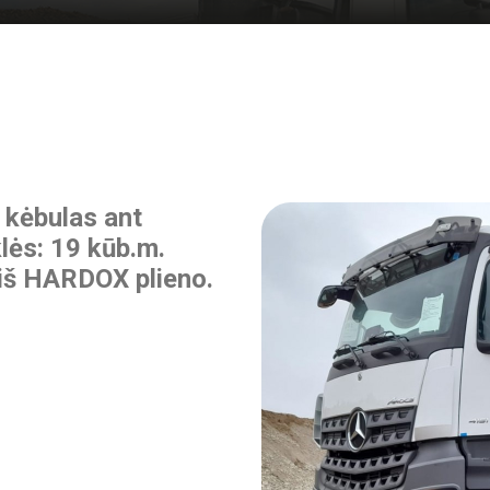
 kėbulas ant
ės: 19 kūb.m.
 iš HARDOX plieno.