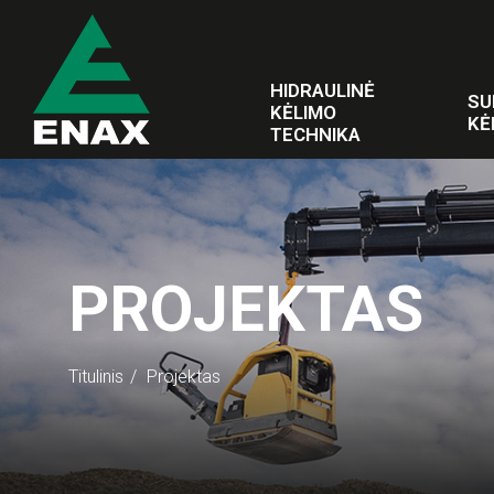
HIDRAULINĖ
SU
KĖLIMO
KĖ
TECHNIKA
PROJEKTAS
Titulinis
Projektas