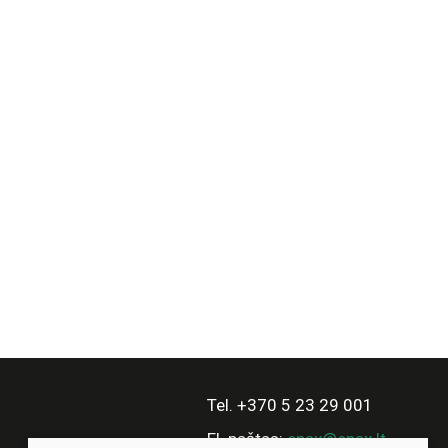
Tel. +370 5 23 29 001
El. paštas:
enax@enax.lt