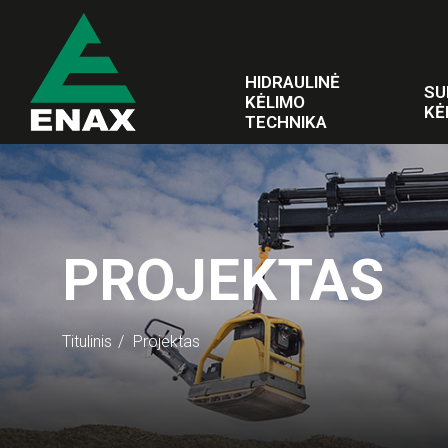
HIDRAULINĖ
SU
KĖLIMO
KĖ
TECHNIKA
PROJEKTAS
Titulinis
Projektas