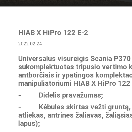
HIAB X HiPro 122 E-2
2022 02 24
Universalus visureigis
Scania P370
sukomplektuotas tripusio vertimo 
antborčiais ir ypatingos komplektac
manipuliatoriumi
HIAB X HiPro 122
- Didelis pravažumas;
- Kėbulas skirtas vežti gruntą, 
atliekas, antrines žaliavas, žaliąsia
lapus);