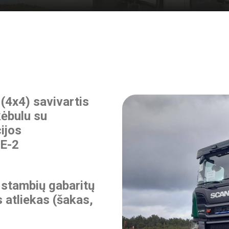
(4x4) savivartis
kėbulu su
ijos
 E-2
stambių gabaritų
s atliekas (šakas,