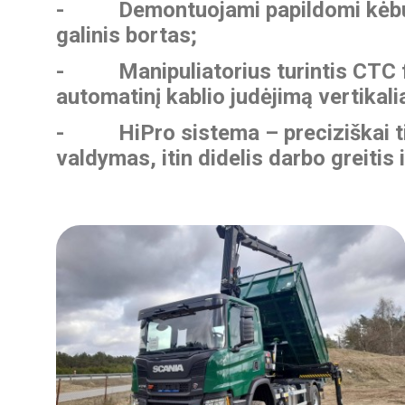
- Demontuojami papildomi kėbulo
galinis bortas;
- Manipuliatorius turintis CTC f
automatinį kablio judėjimą vertikalia
- HiPro sistema – preciziškai tik
valdymas, itin didelis darbo greitis i