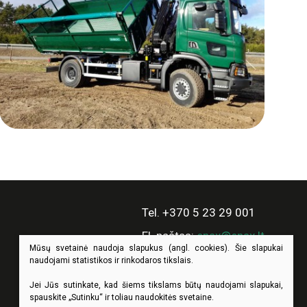
Tel. +370 5 23 29 001
El. paštas:
enax@enax.lt
Mūsų svetainė naudoja slapukus (angl. cookies). Šie slapukai
naudojami statistikos ir rinkodaros tikslais.
Jei Jūs sutinkate, kad šiems tikslams būtų naudojami slapukai,
spauskite „Sutinku“ ir toliau naudokitės svetaine.