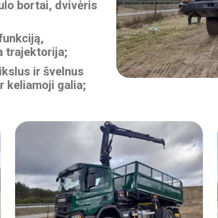
 bortai, dvivėris
unkciją,
 trajektorija;
slus ir švelnus
r keliamoji galia;