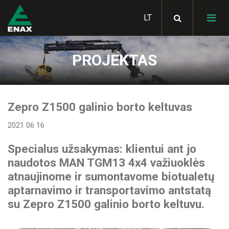
PROJEKTAS
HIAB hidrauliniai
manipuliatoriai
SKIBICKI savivarčiai
Zepro Z1500 galinio borto keltuvas
MULTILIFT hidrauliniai
konteinerių keltuvai
2021 06 16
Bortiniai kėbulai
STAS judančių grindų
puspriekabės
LOGLIFT miško krautuvai
Specialus užsakymas: klientui ant jo
METSATEK miškavežiai
GHH RAND kompresoriai
naudotos MAN TGM13 4x4 važiuoklės
SKIBICKI konteinervežės
JONSERED krautuvai
atnaujinome ir sumontavome biotualetų
priekabos
ALUCAR statramsčiai
metalo laužui
GARDNER DENVER
aptarnavimo ir transportavimo antstatą
Hidraulinės sistemos
kompresoriai
vilkikams
su Zepro Z1500 galinio borto keltuvu.
STAS savivartės
Statybinės technikos
KLUBB žmonių kėlimo
puspriekabės
pervežimo platformos
HIAB aksesuarai
platforma